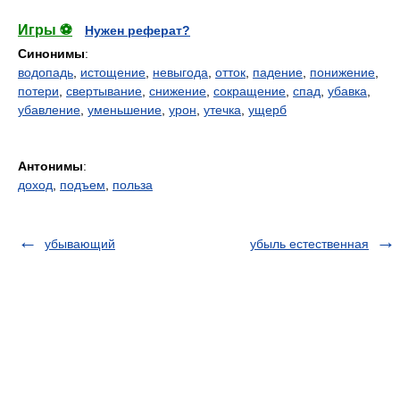
Игры ⚽
Нужен реферат?
Синонимы
:
водопадь
,
истощение
,
невыгода
,
отток
,
падение
,
понижение
,
потери
,
свертывание
,
снижение
,
сокращение
,
спад
,
убавка
,
убавление
,
уменьшение
,
урон
,
утечка
,
ущерб
Антонимы
:
доход
,
подъем
,
польза
убывающий
убыль естественная