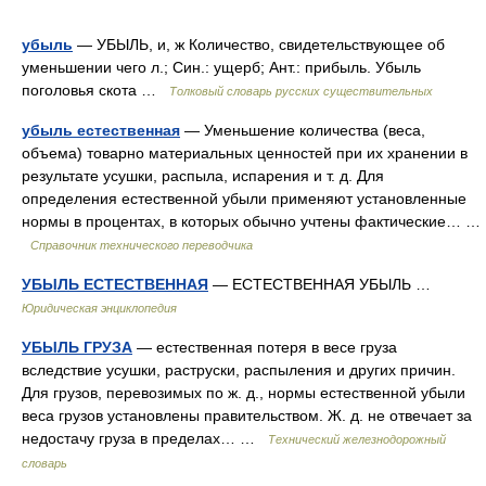
убыль
— УБЫЛЬ, и, ж Количество, свидетельствующее об
уменьшении чего л.; Син.: ущерб; Ант.: прибыль. Убыль
поголовья скота …
Толковый словарь русских существительных
убыль естественная
— Уменьшение количества (веса,
объема) товарно материальных ценностей при их хранении в
результате усушки, распыла, испарения и т. д. Для
определения естественной убыли применяют установленные
нормы в процентах, в которых обычно учтены фактические… …
Справочник технического переводчика
УБЫЛЬ ЕСТЕСТВЕННАЯ
— ЕСТЕСТВЕННАЯ УБЫЛЬ …
Юридическая энциклопедия
УБЫЛЬ ГРУЗА
— естественная потеря в весе груза
вследствие усушки, раструски, распыления и других причин.
Для грузов, перевозимых по ж. д., нормы естественной убыли
веса грузов установлены правительством. Ж. д. не отвечает за
недостачу груза в пределах… …
Технический железнодорожный
словарь